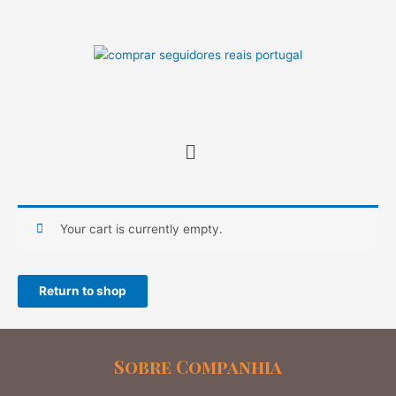
Skip
to
content
Menu
Your cart is currently empty.
Return to shop
Sobre Companhia