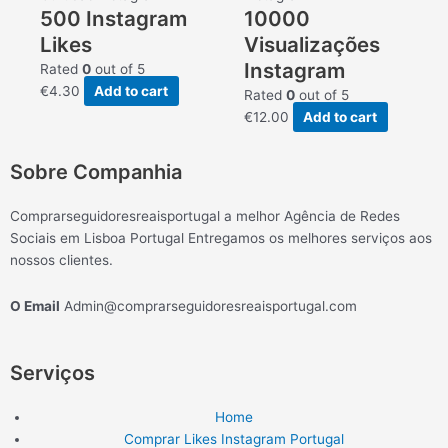
500 Instagram
10000
Likes
Visualizações
Instagram
Rated
0
out of 5
€
4.30
Add to cart
Rated
0
out of 5
€
12.00
Add to cart
Sobre Companhia
Comprarseguidoresreaisportugal a melhor Agência de Redes
Sociais em Lisboa Portugal Entregamos os melhores serviços aos
nossos clientes.
O Email
Admin@comprarseguidoresreaisportugal.com
Serviços
Home
Comprar Likes Instagram Portugal