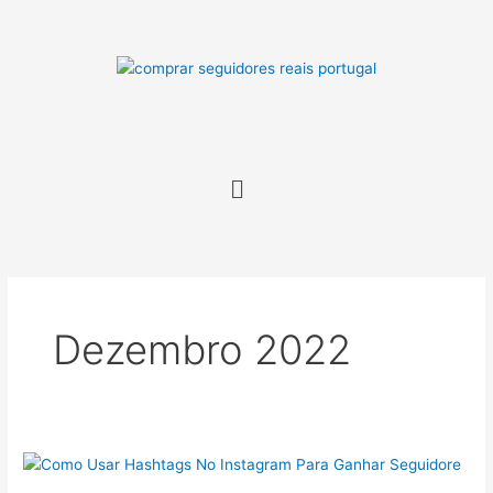
Skip
to
content
Menu
Dezembro 2022
Como
Usar