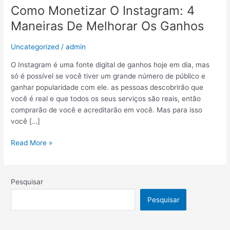
Como Monetizar O Instagram: 4
O
Instagram:
Maneiras De Melhorar Os Ganhos
4
Maneiras
Uncategorized
/
admin
De
Melhorar
O Instagram é uma fonte digital de ganhos hoje em dia, mas
Os
só é possível se você tiver um grande número de público e
Ganhos
ganhar popularidade com ele. as pessoas descobrirão que
você é real e que todos os seus serviços são reais, então
comprarão de você e acreditarão em você. Mas para isso
você […]
Read More »
Pesquisar
Pesquisar